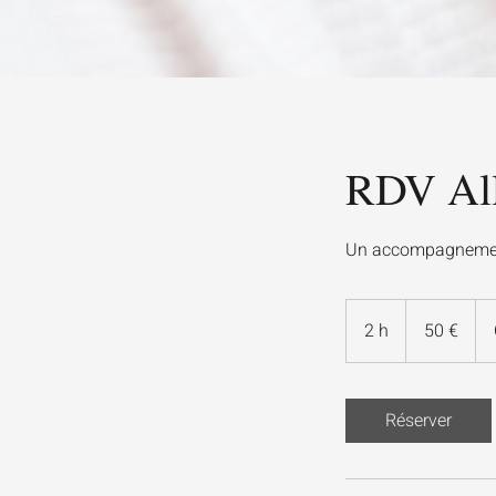
RDV All
Un accompagnement 
50
euros
2 h
2
50 €
h
Réserver