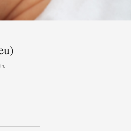
eu)
in.